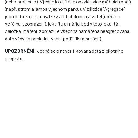
(nebo probíhalo). V jedné lokalitě je obvykle více měřících bodů
(např. strom a lampa v jednom parku). V záložce "Agregace"
jsou data za celé dny, lze zvolit období, ukazatel (měřená
veličina k zobrazení), lokalitu a měřící bod v této lokalitě.
Záložka "Měření” zobrazuje všechna naměřená neagregovaná
data vždy za poslední týden (po 10-15 minutách).
UPOZORNĚNÍ
: Jedná se o neverifikovaná data z pilotního
projektu.