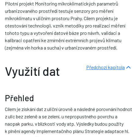
Pilotní projekt Monitoring mikroklimatických parametrů
urbanizovaného prostředí testuje senzory pro měření
mikroklimatu v uličním prostoru Prahy. Cílem projektu je
otestování technologií, vznik metodiky pro realizaci měření
tohoto typu a vytvoření datové báze pro návrh, validaci a
kalibraci opatření ke zmírnění extrémních projevů klimatu
(zejména vln horka a sucha) v urbanizovaném prostředí.
Využití dat
Předchozí kapitola
Přehled
Cílem je získání dat z uliční úrovně a následné porovnání hodnot
z ulic bez zeleně a se zelení, u nepropustného povrchu a
naopak parku, v blízkosti vody atp. Výsledky budou použity
k plnění agendy Implementačního plánu Strategie adaptace hl.