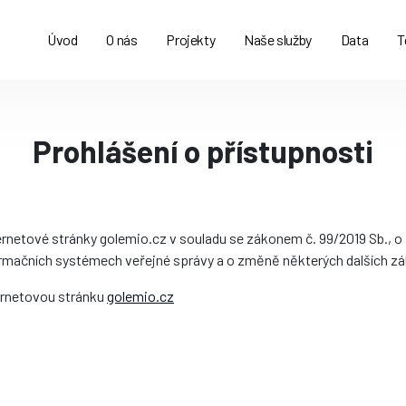
Úvod
O nás
Projekty
Naše služby
Data
T
Prohlášení o přístupnosti
ternetové stránky golemio.cz v souladu se zákonem č. 99/2019 Sb., o
ormačních systémech veřejné správy a o změně některých dalších zá
ternetovou stránku
golemio.cz