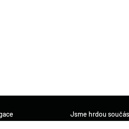
gace
Jsme hrdou součás
O nás